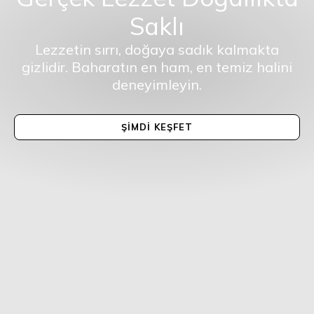
Saklı
Lezzetin sırrı, doğaya sadık kalmakta
gizlidir. Baharatın en ham, en temiz halini
deneyimleyin.
ŞIMDI KEŞFET