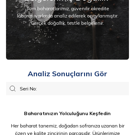
Tüm baharatlarımız, güvenilir akredite
laboratuvarlarda analiz edilerek onaylanmıştır.
Gerçek doğallık, testle belgelenir.
Analiz Sonuçlarını Gör
Baharat
seri
no
Baharatınızın Yolculuğunu Keşfedin
ara
Her baharat tanemiz, doğadan sofranıza uzanan bir
özen ve kalite zincirinin parçasıdır. Ürünlerimize