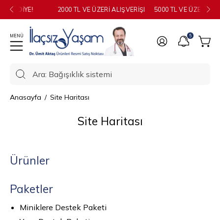
İçeriğe
ÜZERI ALIŞVERIŞLERDE AROMATIK VÜCUT SPREYI HEDIYE!
5000 TL VE ÜZERI ALIŞVERIŞLERDE 3’LÜ BAHARAT SETI 
geç
5
Sepe
Ara: Bağışıklık sistemi
Sitemizdeki
ürünleri
Anasayfa
/
Site Haritası
arayın
Site Haritası
Ürünler
Paketler
Miniklere Destek Paketi