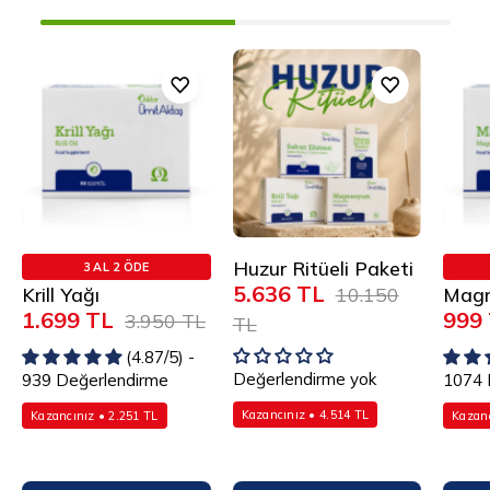
Krill
Huzur
Yağı
Ritüeli
Paketi
Huzur Ritüeli Paketi
3 AL 2 ÖDE
5.636 TL
Krill Yağı
Mag
10.150
1.699 TL
999
3.950 TL
TL
(4.87/5) -
Değerlendirme yok
939 Değerlendirme
1074 
Kazancınız • 4.514 TL
Kazancınız • 2.251 TL
Kazanc