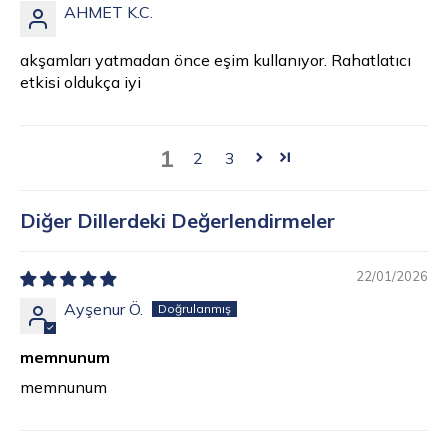
AHMET K.C.
akşamları yatmadan önce eşim kullanıyor. Rahatlatıcı
etkisi oldukça iyi
1
2
3
Diğer Dillerdeki Değerlendirmeler
22/01/2026
Ayşenur Ö.
memnunum
memnunum