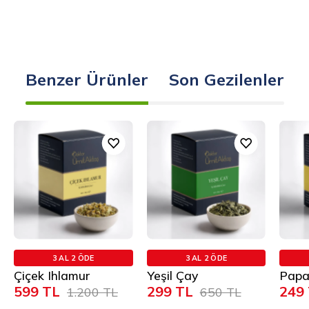
Benzer Ürünler
Son Gezilenler
Çiçek
Yeşil
Ihlamur
Çay
3 AL 2 ÖDE
3 AL 2 ÖDE
Çiçek Ihlamur
Yeşil Çay
Papa
599 TL
299 TL
249
1.200 TL
650 TL