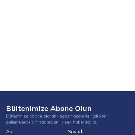
Bültenimize Abone Olun
Bültenimize abone olarak İlaçsız Yaşam ile ilgili son
gelişmelerden, fırsatlardan ilk sen haberdar ol.