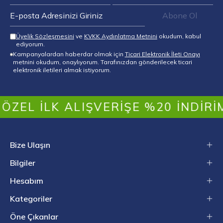
Abone Ol
Üyelik Sözleşmesini
ve
KVKK Aydınlatma Metnini
okudum, kabul
ediyorum.
Kampanyalardan haberdar olmak için
Ticari Elektronik İleti Onayı
metnini okudum, onaylıyorum. Tarafınızdan gönderilecek ticari
elektronik iletileri almak istiyorum.
EL İLK ALIŞVERIŞE %20 İNDIRIM:
Bize Ulaşın
Bilgiler
Hesabım
Kategoriler
Öne Çıkanlar