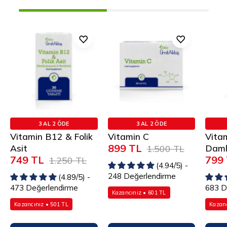
Vitamin
Vitamin
B12
C
&
Folik
Asit
3 AL 2 ÖDE
3 AL 2 ÖDE
Vitamin B12 & Folik
Vitamin C
Vita
899 TL
Asit
Dam
1.500 TL
749 TL
799
1.250 TL
(4.94/5) -
248 Değerlendirme
(4.89/5) -
473 Değerlendirme
683 D
Kazancınız • 601 TL
Kazancınız • 501 TL
Kazanc