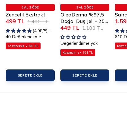
mL
3 AL 2 ÖDE
3 AL 2 ÖDE
Zencefil Ekstraktı
OleaDerma %97,5
Safra
499 TL
1.59
Doğal Duş Jeli - 25...
1.400 TL
449 TL
1.100 TL
(4.98/5) -
40 Değerlendirme
610 D
Değerlendirme yok
Kazancınız • 901 TL
Kazanc
Kazancınız • 651 TL
SEPETE EKLE
SEPETE EKLE