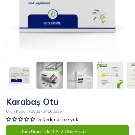
Karabaş Otu
Ürün Kodu: IY8681734108396
Değerlendirme yok
- Tüm Ürünlerde 3 Al 2 Öde Fırsatı!