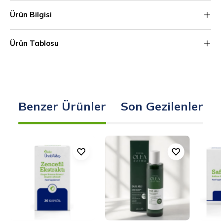
Ürün Bilgisi
Ürün Tablosu
Benzer Ürünler
Son Gezilenler
Zencefil
OleaDerma
Ekstraktı
%97,5
Doğal
Duş
Jeli
-
250