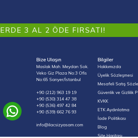
AL 2 ÖDE FIRSATI!
Bize Ulaşın
Bilgiler
Maslak Mah. Meydan Sok.
Hakkımızda
Veko Giz Plaza No:3 Ofis
Üyelik Sözleşmesi
No:65 Sarıyer/İstanbul
Mesafeli Satış Sözl
+90 (212) 963 19 19
Güvenlik ve Gizlilik P
+90 (530) 314 47 38
KVKK
+90 (536) 497 42 84
ETK Aydınlatma
+90 (539) 662 76 93
İade Politikası
info@ilacsizyasam.com
Blog
Site Haritası