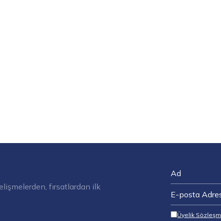
elişmelerden, fırsatlardan ilk
Üyelik Sözleşm