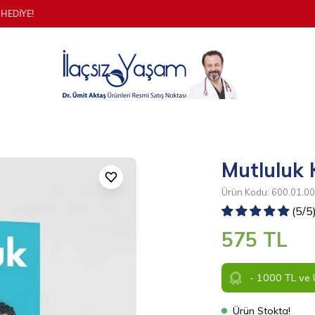
YENİ ÜYELERE ÖZEL İLK ALIŞVERİŞE %20 İNDİRİM:
YENIUYE20
Mutluluk 
Ürün Kodu: 600.01.0
(5/5
575 TL
- 1000 TL ve Ü
Ürün Stokta!