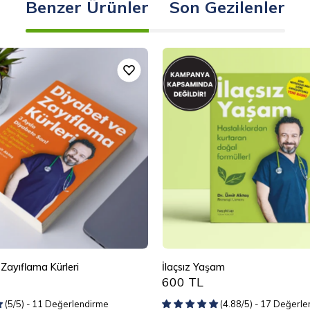
Benzer Ürünler
Son Gezilenler
Diyabet
İlaçsız
ve
Yaşam
Zayıflama
Kürleri
Zayıflama Kürleri
İlaçsız Yaşam
600 TL
(5/5) - 11 Değerlendirme
(4.88/5) - 17 Değerl