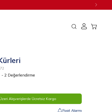
SEPETI AÇ
Arama
çubuğunu
aç
Kürleri
072
) - 2 Değerlendirme
zeri Alışverişlerde Ücretsiz Kargo
Fiyat Alarmı