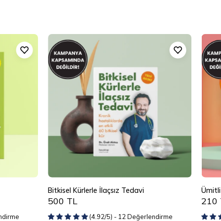
Bitkisel
Kürlerle
İlaçsız
Tedavi
Bitkisel Kürlerle İlaçsız Tedavi
Ümitli
500 TL
210 
endirme
(4.92/5) - 12 Değerlendirme