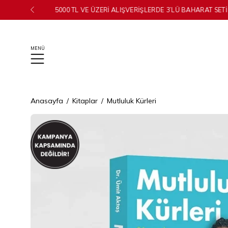
İçeriğe
geç
Anasayfa
/
Kitaplar
/
Mutluluk Kürleri
Görseli
aç