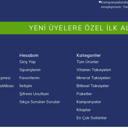
Kampanyalardan
onaylıyorum. Tara
YENI ÜYELERE ÖZEL İLK ALIŞVER
Hesabım
Kategoriler
Giriş Yap
Tüm Ürünler
Siparişlerim
Vitamin Takviyeleri
eşmesi
Favorilerim
Mineral Takviyeleri
olitikası
İletişim
Bitkisel Takviyeler
Şifremi Unuttum
Paketler
Sıkça Sorulan Sorular
Kampanyalar
Kitaplar
En Çok Satanlar