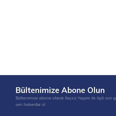
Bültenimize Abone Olun
Bültenimize abone olarak İlaçsız Yaşam ile ilgili son g
sen haberdar ol.