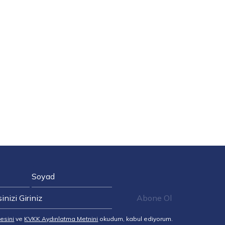
Abone Ol
esini
ve
KVKK Aydınlatma Metnini
okudum, kabul ediyorum.