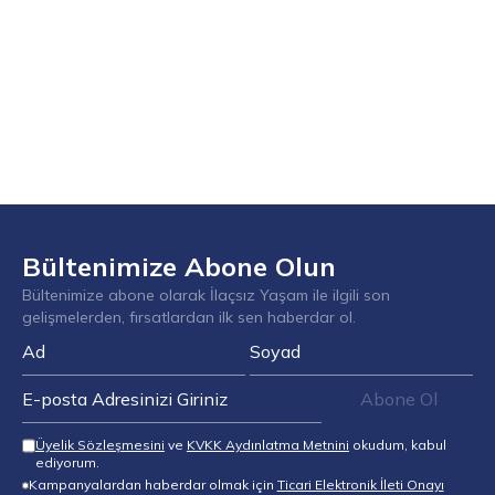
Bültenimize Abone Olun
Bültenimize abone olarak İlaçsız Yaşam ile ilgili son
gelişmelerden, fırsatlardan ilk sen haberdar ol.
Abone Ol
Üyelik Sözleşmesini
ve
KVKK Aydınlatma Metnini
okudum, kabul
ediyorum.
Kampanyalardan haberdar olmak için
Ticari Elektronik İleti Onayı