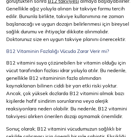
görüştükten sonra
B12 takviyesi
almaya başlayabilirler.
Genellikle ağız yoluyla alınan bir takviye formu tercih
edilir. Bununla birlikte, takviye kullanımına ne zaman
başlanacağı ve uygun dozajın belirlenmesi için bireysel
sağlık durumu ve ihtiyaçlar dikkate alınmalıdır.
Doktorunuz size en uygun takviye planını önerecektir.
B12 Vitaminin Fazlalığı Vücuda Zarar Verir mi?
B12 vitamini suya çözünebilen bir vitamin olduğu için
vücut tarafından fazlası idrar yoluyla atılır. Bu nedenle,
genellikle B12 vitamininin fazla alımından
kaynaklanan bilinen ciddi bir yan etki riski yoktur.
Ancak, çok yüksek dozlarda B12 vitamini almak bazı
kişilerde hafif sindirim sorunlarına veya alerjik
reaksiyonlara neden olabilir. Bu nedenle, B12 vitamini
takviyesi alırken önerilen dozajı aşmamak önemlidir.
Sonuç olarak; B12 vitamini vücudumuzun sağlıklı bir
şekilde çalışması için önemli bir role sahiptir. Eksikliği