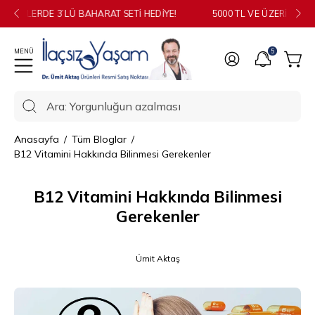
İçeriğe
ŞLERDE 3’LÜ BAHARAT SETI HEDIYE!
IŞVERIŞLERDE AROMATIK VÜCUT SPREYI HEDIYE!
5000 TL VE ÜZERI ALIŞVERIŞL
Y
geç
5
Sepe
Ara: Yorgunluğun azalması
Sitemizdeki
ürünleri
Anasayfa
/
Tüm Bloglar
/
arayın
B12 Vitamini Hakkında Bilinmesi Gerekenler
B12 Vitamini Hakkında Bilinmesi
Gerekenler
Ümit Aktaş