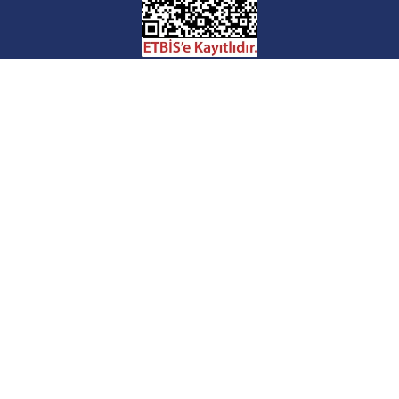
© 2026,
İlaçsız Yaşam
.
Holly Palm tarafından desteklenir.
Tüm Ürünler
Takviyeler
Temiz Gıdalar
Doğal Kozmetikler
Paketler
Kampanyalar
İlaçsız Yaşam Ailesi
Blog