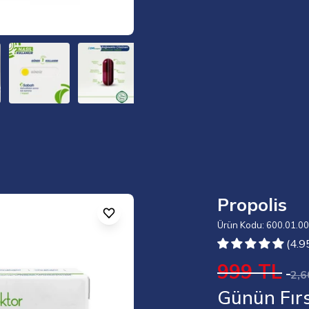
Propolis
Ürün Kodu: 600.01.0
(4.9
999 TL
2,6
Günün Fırs