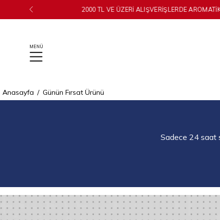
İçeriğe
LIŞVERIŞLERDE AROMATIK VÜCUT SPREYI HEDIYE!
geç
Anasayfa
/
Günün Fırsat Ürünü
Sadece 24 saat s