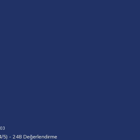
Görseli
aç
103
4/5) - 248 Değerlendirme