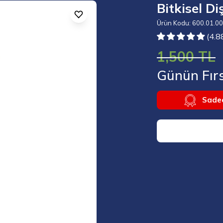
Bitkisel D
Ürün Kodu: 600.01.0
(4.8
1,500 TL
Günün Fırs
Sadec