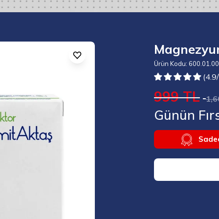
Magnezy
Ürün Kodu: 600.01.0
(4.9
999 TL
1,6
Günün Fırs
Sadec