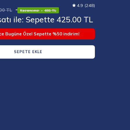
4.9
(248)
00 TL
Kazancınız
•
601 TL
atı ile: Sepette 425.00 TL
e Bugüne Özel Sepette %50 indirim!
SEPETE EKLE