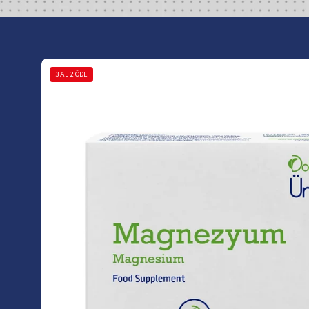
Görseli
3 AL 2 ÖDE
aç