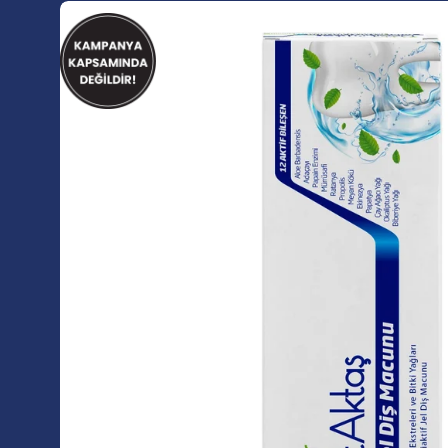
Görseli
aç