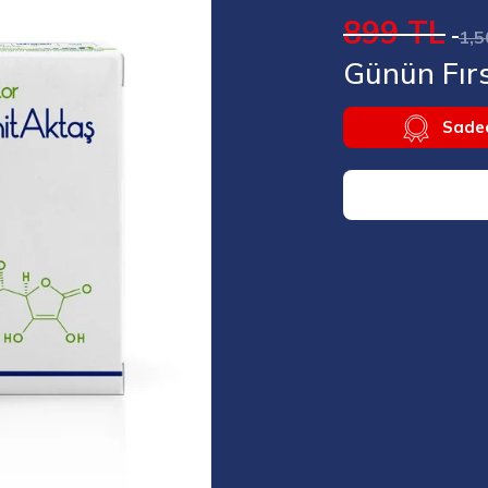
899 TL
1,5
Günün Fırs
Sadec