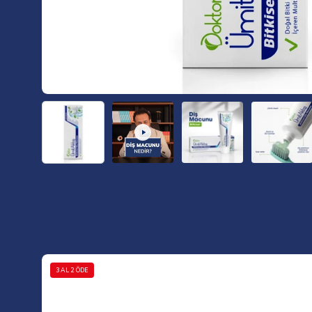
Görseli
3 AL 2 ÖDE
aç