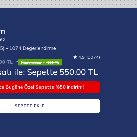
um
Görseli
aç
062
/5) - 1074 Değerlendirme
4.9
(1074)
00 TL
Kazancınız
•
601 TL
atı ile: Sepette 550.00 TL
e Bugüne Özel Sepette %50 indirim!
SEPETE EKLE