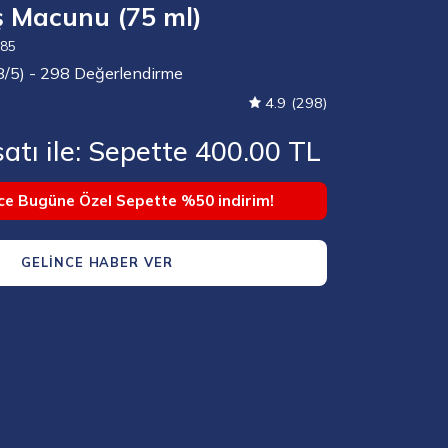
iş Macunu (75 ml)
Görseli
aç
085
8/5) - 298 Değerlendirme
4.9
(298)
atı ile: Sepette 400.00 TL
e Bugüne Özel Sepette %50 indirim!
GELINCE HABER VER