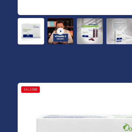
Görseli
3 AL 2 ÖDE
aç