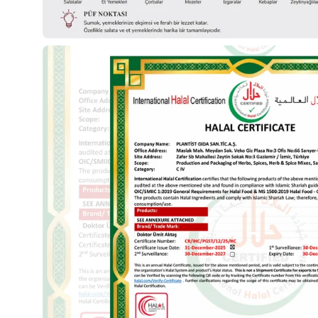
Görseli
aç