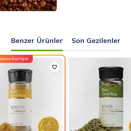
Benzer Ürünler
Son Gezilenler
tasına Özel Fiyat
Kimyon
Doğal
-
Kekik
Helal
-
Sertifikalı
Helal
-
Sertifikal
Temiz
-
Baharat
Temiz
Baharat