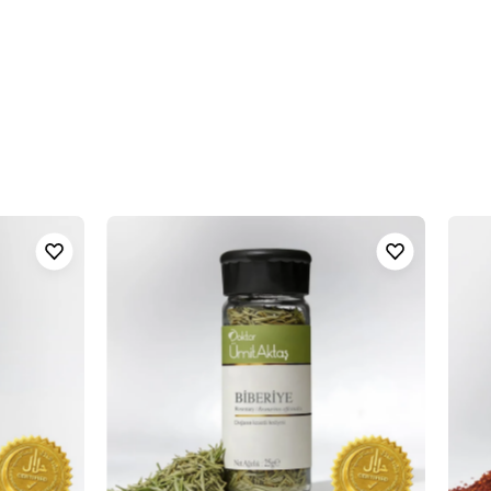
Biberiye
-
Helal
Sertifikalı
ı
-
Temiz
Baharat