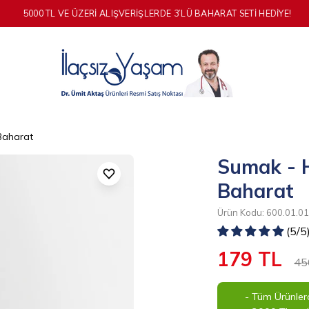
5000 TL VE ÜZERI ALIŞVERIŞLERDE 3’LÜ BAHARAT SETI HEDIYE!
 Baharat
Sumak - H
Baharat
Ürün Kodu: 600.01.0
(5/5
179 TL
45
- Tüm Ürünlerd