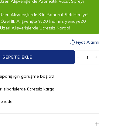
Üzeri Alışverişlerde Aromatik Vücut Spreyi
zeri Alışverişlerde 3’lü Baharat Seti Hediye!
 Özel İlk Alışverişte %20 İndirim: yeniuye20
Üzeri Alışverişlerde Ücretsiz Kargo!
Fiyat Alarmı
SEPETE EKLE
sipariş için
görüşme başlat!
i siparişlerde ücretsiz kargo
de iade