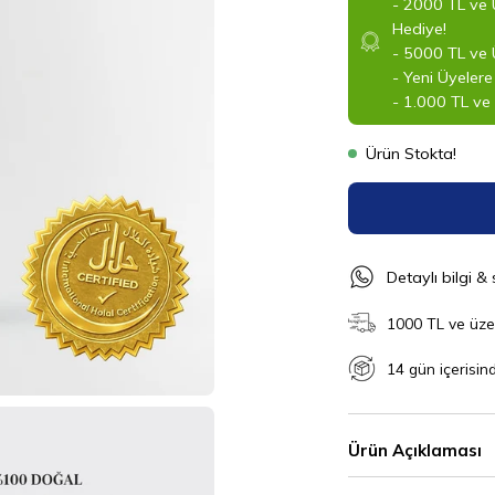
- 2000 TL ve 
Hediye!
- 5000 TL ve Ü
- Yeni Üyelere
- 1.000 TL ve 
Ürün Stokta!
‎Detaylı bilgi & 
1000 TL ve üzer
14 gün içerisin
Ürün Açıklaması