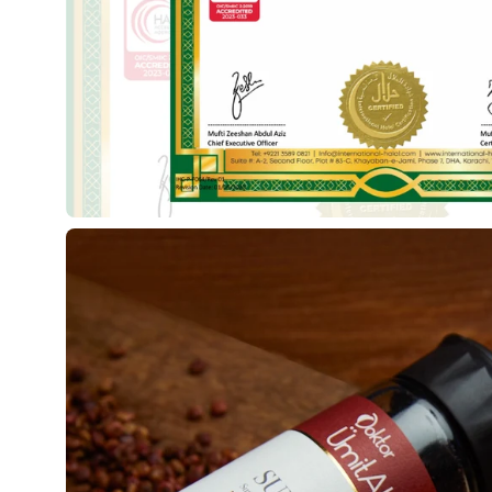
Görseli
aç