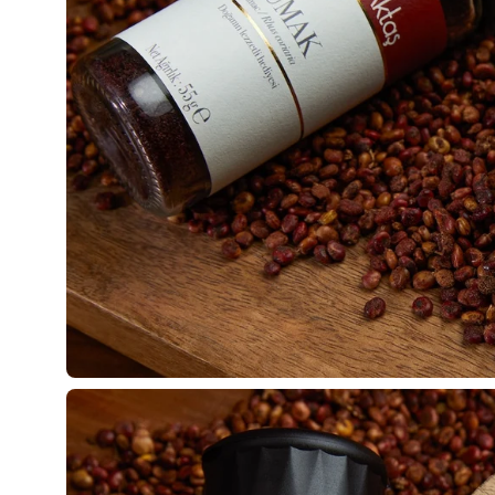
Görseli
aç