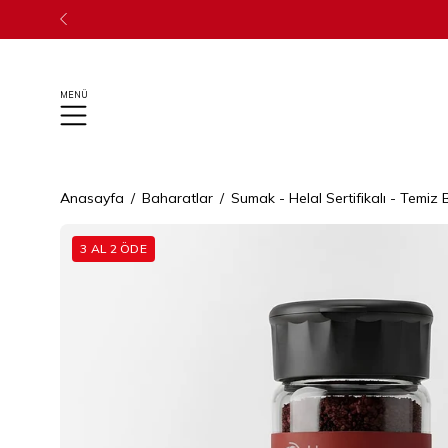
İçeriğe
geç
Anasayfa
/
Baharatlar
/
Sumak - Helal Sertifikalı - Temiz
Görseli
3 AL 2 ÖDE
aç