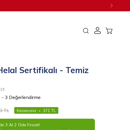
SEPETI AÇ
Arama
çubuğunu
aç
elal Sertifikalı - Temiz
119
) - 3 Değerlendirme
0 TL
Kazancınız
•
271 TL
e 3 Al 2 Öde Fırsatı!