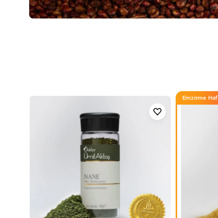
Emzirme Haf
Nane
-
Helal
Sertifikalı
-
Temiz
Baharat