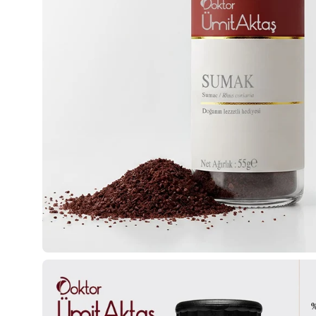
Görseli
aç