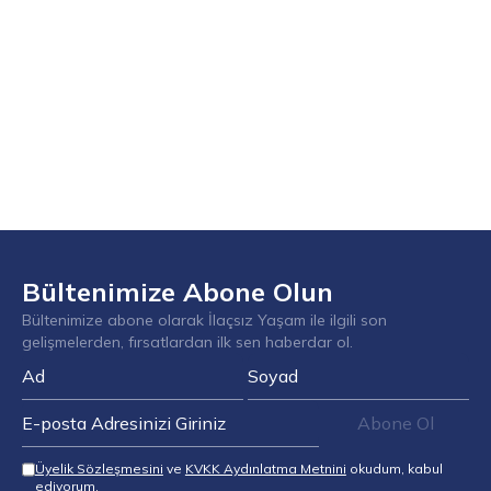
Bültenimize Abone Olun
Bültenimize abone olarak İlaçsız Yaşam ile ilgili son
gelişmelerden, fırsatlardan ilk sen haberdar ol.
Abone Ol
Üyelik Sözleşmesini
ve
KVKK Aydınlatma Metnini
okudum, kabul
ediyorum.