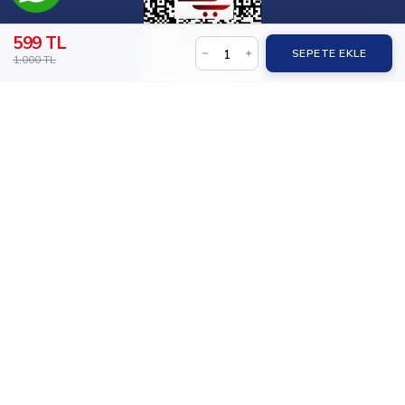
599 TL
SEPETE EKLE
1,000 TL
© 2026,
İlaçsız Yaşam
.
Holly Palm tarafından desteklenir.
Tüm Ürünler
Takviyeler
Temiz Gıdalar
Doğal Kozmetikler
Paketler
Kampanyalar
İlaçsız Yaşam Ailesi
Blog