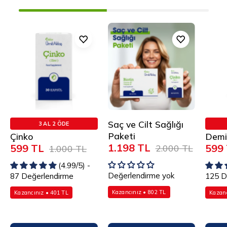
Çinko
Saç
ve
Cilt
Sağlığı
Paketi
Saç ve Cilt Sağlığı
3 AL 2 ÖDE
Paketi
Çinko
Demi
1.198 TL
599 TL
599
2.000 TL
1.000 TL
(4.99/5) -
Değerlendirme yok
87 Değerlendirme
125 D
Kazancınız • 802 TL
Kazancınız • 401 TL
Kazanc