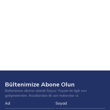
Bültenimize Abone Olun
Bültenimize abone olarak İlaçsız Yaşam ile ilgili son
gelişmelerden, fırsatlardan ilk sen haberdar ol.