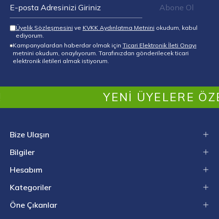
Abone Ol
Üyelik Sözleşmesini
ve
KVKK Aydınlatma Metnini
okudum, kabul
ediyorum.
Kampanyalardan haberdar olmak için
Ticari Elektronik İleti Onayı
metnini okudum, onaylıyorum. Tarafınızdan gönderilecek ticari
elektronik iletileri almak istiyorum.
YENI ÜYELERE ÖZEL İ
Bize Ulaşın
Bilgiler
Hesabım
Kategoriler
Öne Çıkanlar