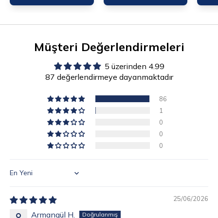
Müşteri Değerlendirmeleri
5 üzerinden 4.99
87 değerlendirmeye dayanmaktadır
86
1
0
0
0
Sort by
25/06/2026
Armangül H.