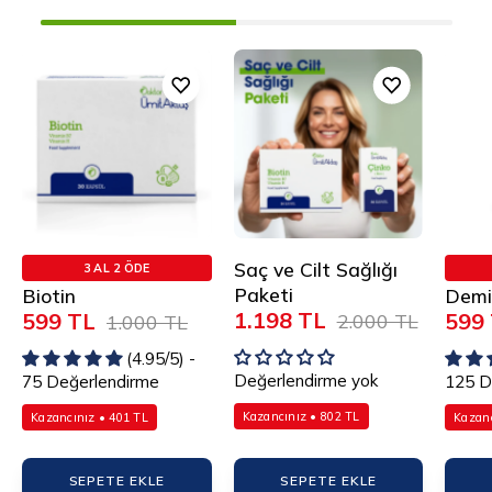
Biotin
Saç
ve
Cilt
Sağlığı
Paketi
Saç ve Cilt Sağlığı
3 AL 2 ÖDE
Paketi
Biotin
Demi
1.198 TL
599 TL
599
2.000 TL
1.000 TL
(4.95/5) -
Değerlendirme yok
75 Değerlendirme
125 D
Kazancınız • 802 TL
Kazancınız • 401 TL
Kazanc
SEPETE EKLE
SEPETE EKLE