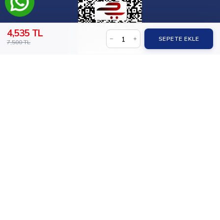
4,535 TL
SEPETE EKLE
7,500 TL
© 2026,
İlaçsız Yaşam
.
Holly Palm tarafından desteklenir.
Tüm Ürünler
Takviyeler
Temiz Gıdalar
Doğal Kozmetikler