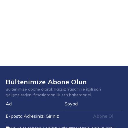
Bültenimize Abone Olun
Bültenimize abone olarak İlaçsız Yaşam ile ilgili son
gelişmelerden, fırsatlardan ilk sen haberdar ol.
Abone Ol
Üyelik Sözleşmesini
ve
KVKK Aydınlatma Metnini
okudum, kabul