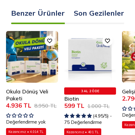
Benzer Ürünler
Son Gezilenler
Okula
Biotin
Dönüş
Veli
Paketi
Okula Dönüş Veli
Geliş
3 AL 2 ÖDE
2.79
Paketi
Biotin
4.936 TL
599 TL
8.950 TL
1.000 TL
Değer
(4.95/5) -
Değerlendirme yok
75 Değerlendirme
Kazanc
Kazancınız • 4.014 TL
Kazancınız • 401 TL